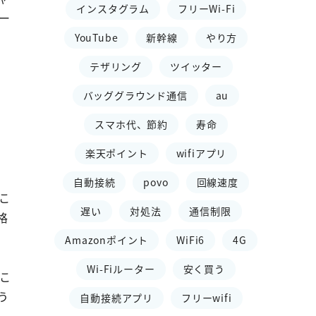
インスタグラム
フリーWi-Fi
ー
YouTube
新幹線
やり方
テザリング
ツイッター
バッググラウンド通信
au
スマホ代、節約
寿命
楽天ポイント
wifiアプリ
自動接続
povo
回線速度
こ
遅い
対処法
通信制限
格
Amazonポイント
WiFi6
4G
Wi-Fiルーター
安く買う
こ
う
自動接続アプリ
フリーwifi