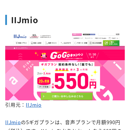
IIJmio
引用元：
IIJmio
IIJmio
の5ギガプランは、音声プランで月額990円